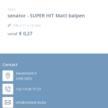
1913
senator - SUPER HIT Matt balpen
145 x 11 x 15 mm
€ 0,27
vanaf
Contact
Kievermont 6
2440 GEEL
+32 14 58 77 27
info@context-bv.be