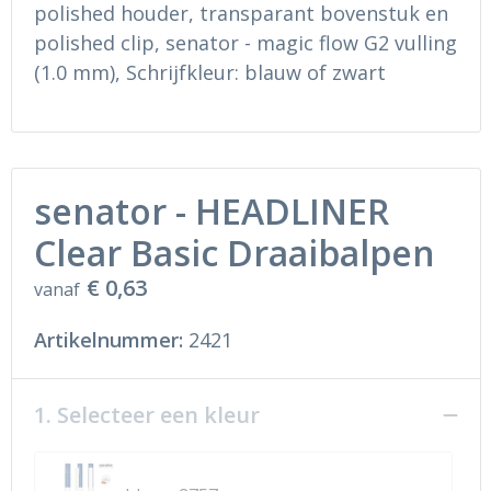
Ondergoed en Sokken
Sokken en Nachtkleding
polished houder, transparant bovenstuk en
polished clip, senator - magic flow G2 vulling
Regenkleding
Regenkleding
(1.0 mm), Schrijfkleur: blauw of zwart
Gereedschap
Schoenen
Schoenen
Gilets
senator - HEADLINER
Hoofdbescherming
Clear Basic Draaibalpen
Gehoorbescherming
€ 0,63
vanaf
Ademhalingsbescherming
Artikelnummer:
2421
1. Selecteer een kleur