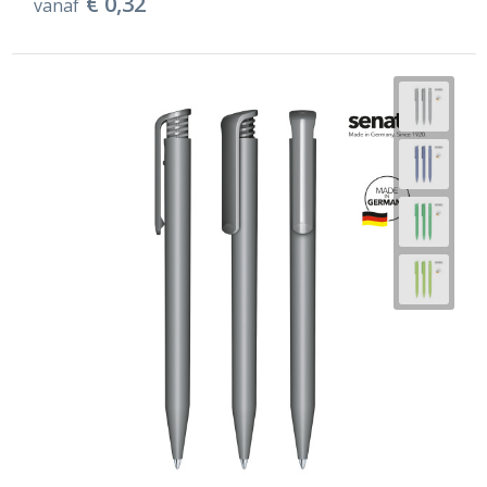
€ 0,32
vanaf