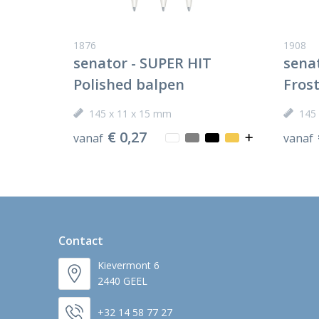
1876
1908
senator - SUPER HIT
sena
Polished balpen
Fros
145 x 11 x 15 mm
145
€ 0,27
vanaf
vanaf
Contact
Kievermont 6
2440 GEEL
+32 14 58 77 27