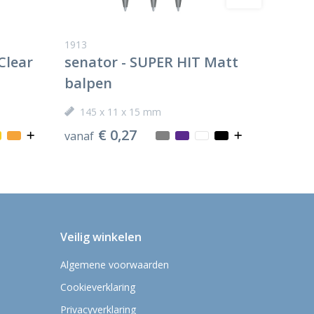
1913
Clear
senator - SUPER HIT Matt
balpen
145 x 11 x 15 mm
€ 0,27
vanaf
Veilig winkelen
Algemene voorwaarden
Cookieverklaring
Privacyverklaring