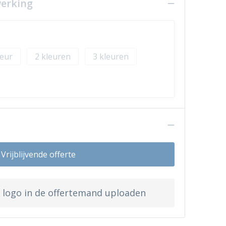
werking
2
3
n
Vrijblijvende offerte
w logo in de offertemand uploaden