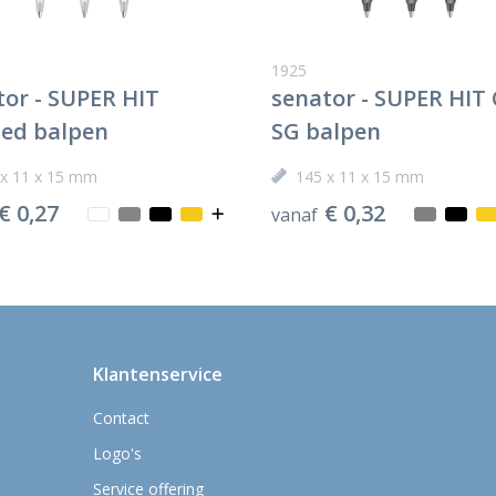
1925
tor - SUPER HIT
senator - SUPER HIT 
ted balpen
SG balpen
 x 11 x 15 mm
145 x 11 x 15 mm
€ 0,27
€ 0,32
vanaf
Klantenservice
Contact
Logo's
Service offering