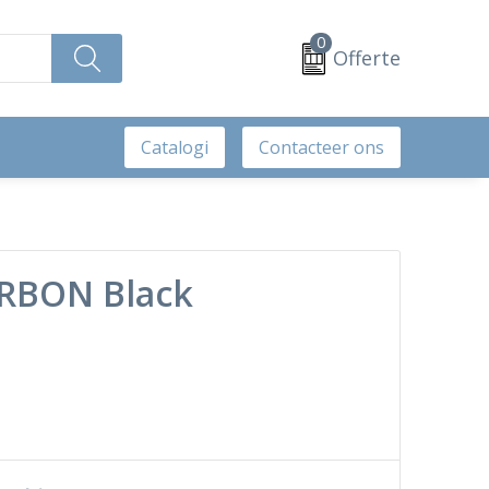
0
Offerte
Catalogi
Contacteer ons
ARBON Black