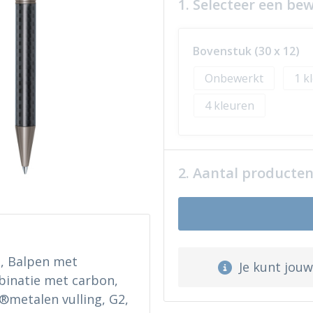
1. Selecteer een be
Bovenstuk (30 x 12)
Onbewerkt
1
4
2. Aantal producte
n, Balpen met
Je kunt jou
binatie met carbon,
l®metalen vulling, G2,