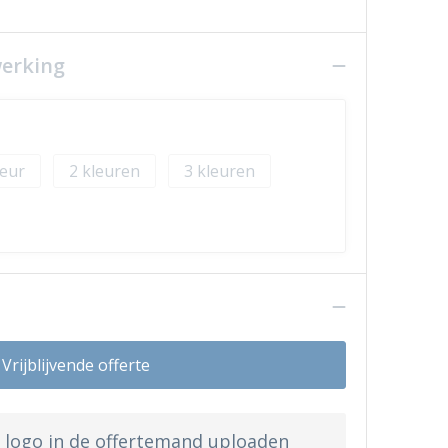
werking
2
3
n
Vrijblijvende offerte
w logo in de offertemand uploaden