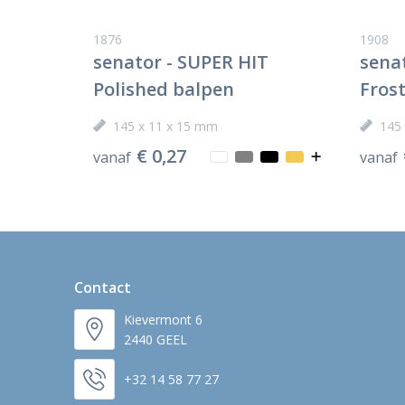
1876
1908
senator - SUPER HIT
sena
Polished balpen
Fros
145 x 11 x 15 mm
145
€ 0,27
vanaf
vanaf
Contact
Kievermont 6
2440 GEEL
+32 14 58 77 27