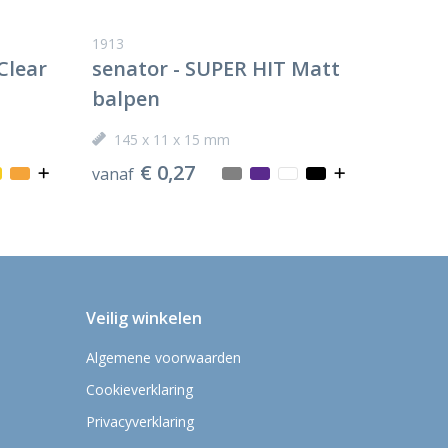
1913
Clear
senator - SUPER HIT Matt
balpen
145 x 11 x 15 mm
€ 0,27
vanaf
Veilig winkelen
Algemene voorwaarden
Cookieverklaring
Privacyverklaring