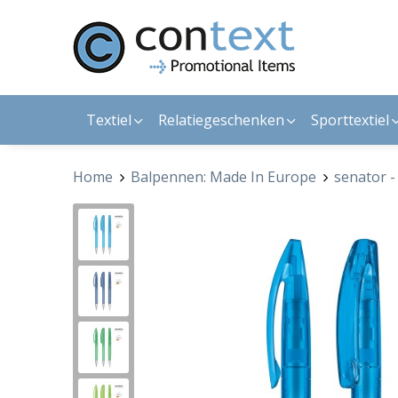
Textiel
Relatiegeschenken
Sporttextiel
Home
Balpennen: Made In Europe
senator 