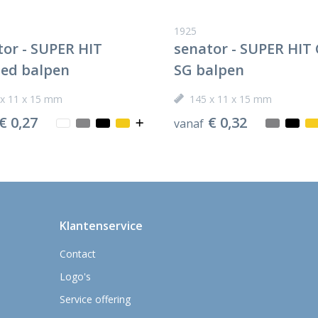
1925
tor - SUPER HIT
senator - SUPER HIT 
ted balpen
SG balpen
 x 11 x 15 mm
145 x 11 x 15 mm
€ 0,27
€ 0,32
vanaf
Klantenservice
Contact
Logo's
Service offering