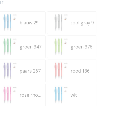
ur
blauw 2935
cool gray 9
groen 347
groen 376
paars 267
rood 186
roze rhodamine rood
wit