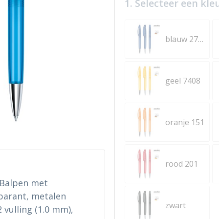
1. Selecteer een kle
blauw 2757
geel 7408
oranje 151
rood 201
 Balpen met
parant, metalen
zwart
 vulling (1.0 mm),