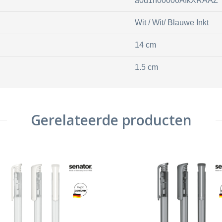
a0d1n00000AfkXRAAZ
Wit / Wit/ Blauwe Inkt
14 cm
1.5 cm
Gerelateerde producten