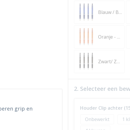
Blauw / Blauw / Blauwe Inkt
Oranje - blauwe inkt
Zwart/ Zwart / Blauwe Inkt
2. Selecteer een be
Houder Clip achter (
beren grip en
Onbewerkt
1