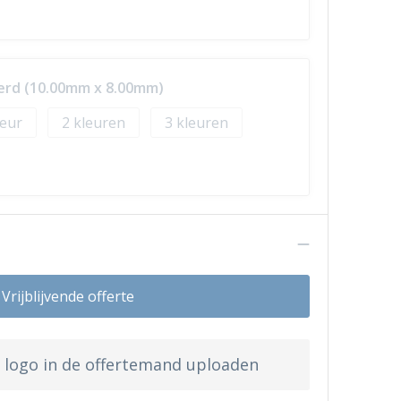
erd (10.00mm x 8.00mm)
2
3
n
Vrijblijvende offerte
w logo in de offertemand uploaden