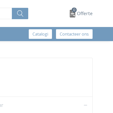
0
Offerte
Catalogi
Contacteer ons
ur