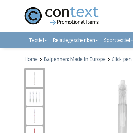
Textiel
Relatiegeschenken
Sporttextiel
Home
Balpennen: Made In Europe
Click pen