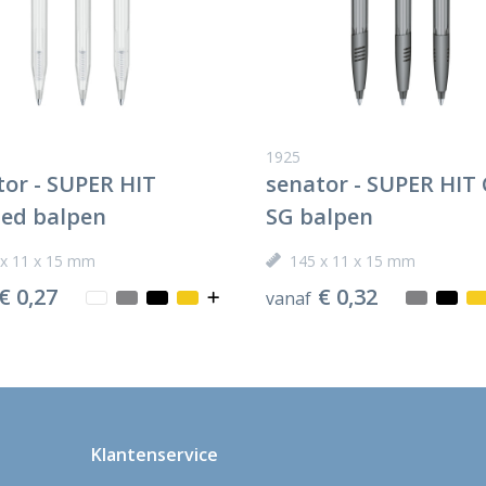
1925
tor - SUPER HIT
senator - SUPER HIT 
ted balpen
SG balpen
 x 11 x 15 mm
145 x 11 x 15 mm
€ 0,27
€ 0,32
vanaf
Klantenservice