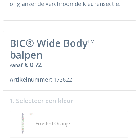
Ondergoed en Sokken
Sokken en Nachtkleding
of glanzende verchroomde kleurensectie.
Regenkleding
Regenkleding
Gereedschap
Schoenen
BIC® Wide Body™
Schoenen
Gilets
balpen
€ 0,72
Hoofdbescherming
vanaf
Artikelnummer:
172622
Gehoorbescherming
Ademhalingsbescherming
1. Selecteer een kleur
Frosted Oranje