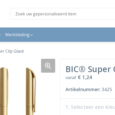
Werkkleding
r Clip Glacé
BIC® Super C
€ 1,24
vanaf
Artikelnummer:
3425
1. Selecteer een kle