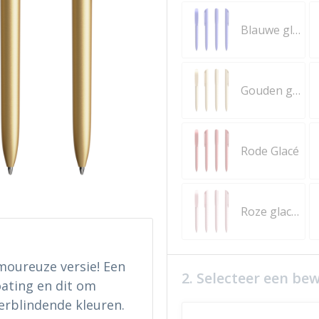
Blauwe glacé
Gouden glacé Ink Black
Rode Glacé
Roze glacé Ink Black
moureuze versie! Een
2. Selecteer een be
ating en dit om
erblindende kleuren.