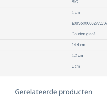
BIC
1 cm
a0dSo000002yvLyIA
Gouden glacé
14.4 cm
1.2 cm
1 cm
Gerelateerde producten