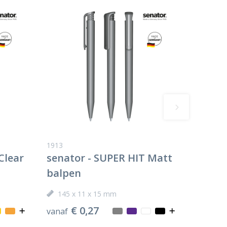
1913
Clear
senator - SUPER HIT Matt
balpen
145 x 11 x 15 mm
€ 0,27
vanaf