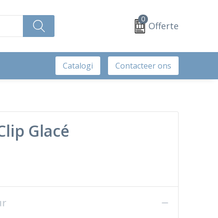
0
Offerte
Catalogi
Contacteer ons
lip Glacé
ur