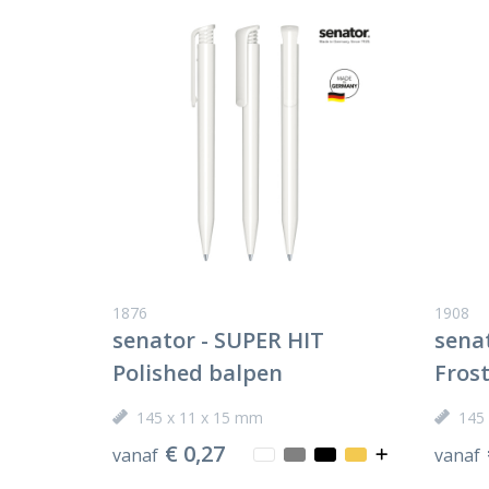
1876
1908
senator - SUPER HIT
sena
Polished balpen
Fros
145 x 11 x 15 mm
145
€ 0,27
vanaf
vanaf