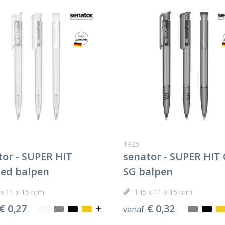
1925
tor - SUPER HIT
senator - SUPER HIT 
ted balpen
SG balpen
 x 11 x 15 mm
145 x 11 x 15 mm
€ 0,27
€ 0,32
vanaf