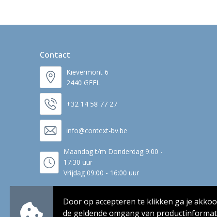
Contact
Kievermont 6
2440 GEEL
+32 14 58 77 27
info@context-bv.be
Maandag t/m Donderdag 9:00 -
17:30 uur
Vrijdag 09:00 - 16:00 uur
Door op accepteren te klikken ga je akko
de geldende omgang van productinformati