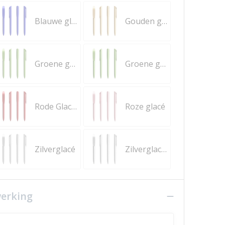
Blauwe glacé Ink Black
Gouden glacé
Groene glacé
Groene glacé Ink Black
Rode Glacé Ink Black
Roze glacé
Zilverglacé
Zilverglacé Ink Black
werking