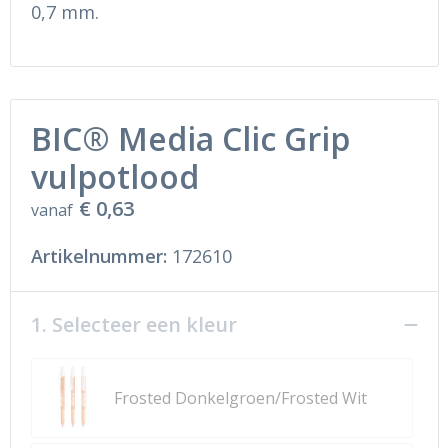
Ondergoed en Sokken
Sokken en Nachtkleding
0,7 mm.
Regenkleding
Regenkleding
Gereedschap
Schoenen
BIC® Media Clic Grip
Schoenen
Gilets
vulpotlood
€ 0,63
Hoofdbescherming
vanaf
Artikelnummer:
172610
Gehoorbescherming
Ademhalingsbescherming
1. Selecteer een kleur
Frosted Donkelgroen/Frosted Wit