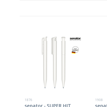
1876
1908
senator - SUPER HIT
sena