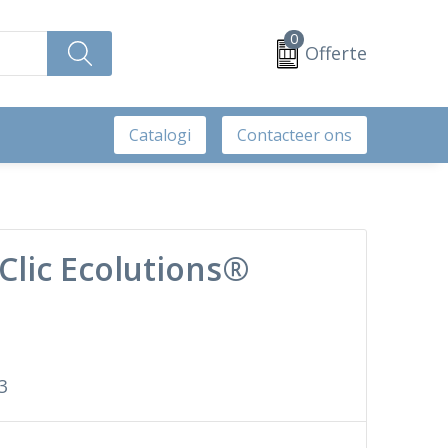
0
Offerte
Catalogi
Contacteer ons
Clic Ecolutions®
3