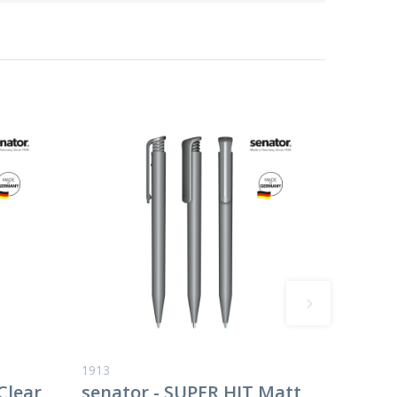
1913
Clear
senator - SUPER HIT Matt