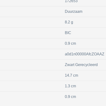
172653
Duurzaam
8.2 g
BIC
0.9 cm
a0d1n00000AfcZOAAZ
Zwart Gerecycleerd
14.7 cm
1.3 cm
0.9 cm