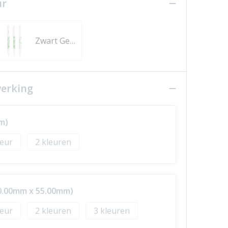
ur
Zwart Gerecycleerd
werking
m)
2
20.00mm x 55.00mm)
2
3