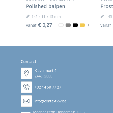
Polished balpen
Fros
145 x 11 x 15 mm
145
€ 0,27
vanaf
vanaf
Contact
Kievermont 6
2440 GEEL
+32 14 58 77 27
info@context-bv.be
Maandag t/m Donderdag 9:00 -