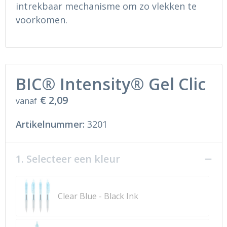
Ondergoed en Sokken
Sokken en Nachtkleding
intrekbaar mechanisme om zo vlekken te
voorkomen.
Regenkleding
Regenkleding
Gereedschap
Schoenen
BIC® Intensity® Gel Clic
Schoenen
Gilets
€ 2,09
vanaf
Hoofdbescherming
Artikelnummer:
3201
Gehoorbescherming
Ademhalingsbescherming
1. Selecteer een kleur
Clear Blue - Black Ink