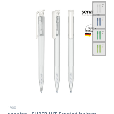
1908
senator - SUPER HIT Frosted balpen