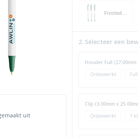
Frosted Wit Gerecycleerd
2. Selecteer een be
Houder Full (27.00mm
Onbewerkt
Ful
Clip (3.00mm x 25.00m
gemaakt uit
Onbewerkt
1