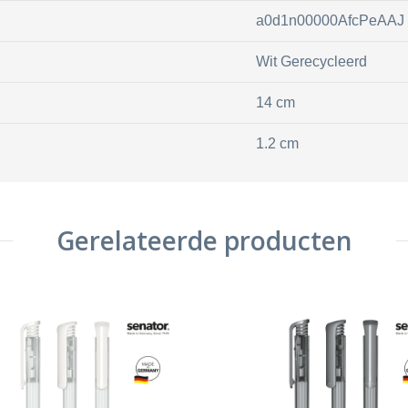
a0d1n00000AfcPeAAJ
Wit Gerecycleerd
14 cm
1.2 cm
Gerelateerde producten