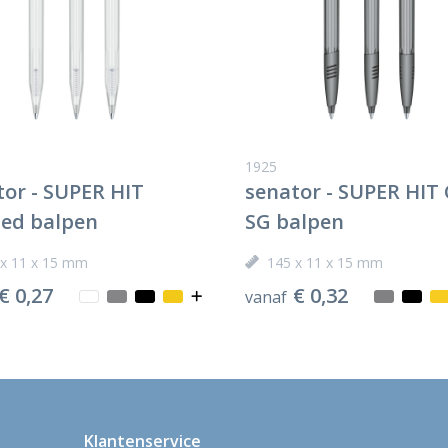
1925
tor - SUPER HIT
senator - SUPER HIT 
ted balpen
SG balpen
 x 11 x 15 mm
145 x 11 x 15 mm
€ 0,27
€ 0,32
vanaf
Klantenservice