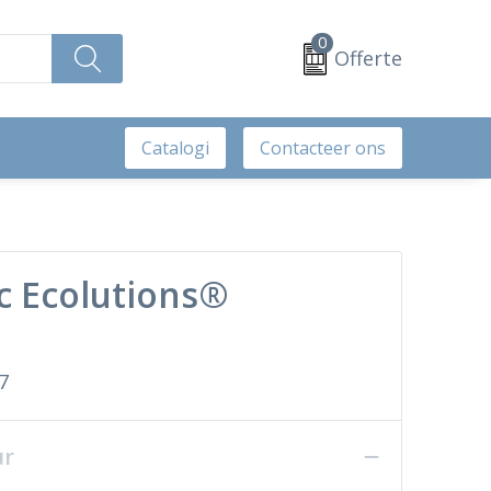
0
Offerte
Catalogi
Contacteer ons
ic Ecolutions®
7
ur