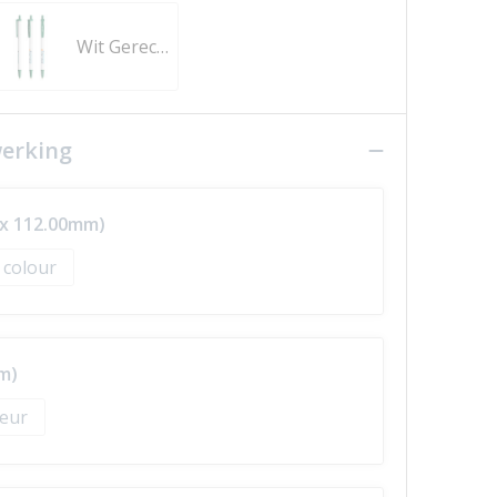
Wit Gerecycleerd
werking
 x 112.00mm)
l colour
m)