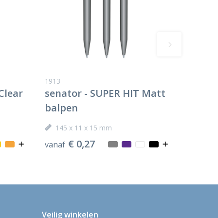
1913
Clear
senator - SUPER HIT Matt
balpen
145 x 11 x 15 mm
€ 0,27
vanaf
Veilig winkelen