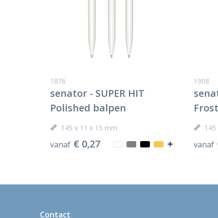
1876
1908
senator - SUPER HIT
sena
Polished balpen
Fros
145 x 11 x 15 mm
145
€ 0,27
vanaf
vanaf
Contact