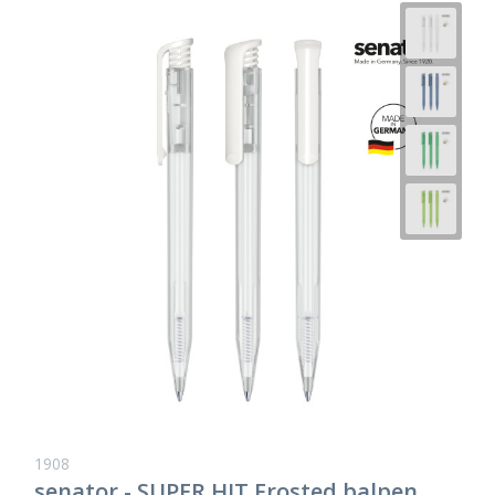
1908
senator - SUPER HIT Frosted balpen