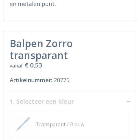
Ondergoed en Sokken
Sokken en Nachtkleding
en metalen punt.
Regenkleding
Regenkleding
Gereedschap
Schoenen
Balpen Zorro
Schoenen
Gilets
transparant
€ 0,53
Hoofdbescherming
vanaf
Artikelnummer:
20775
Gehoorbescherming
Ademhalingsbescherming
1. Selecteer een kleur
Transparant / Blauw