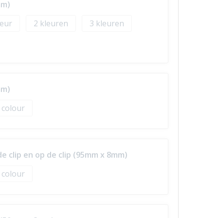
mm)
2
3
mm)
l colour
de clip en op de clip (95mm x 8mm)
l colour