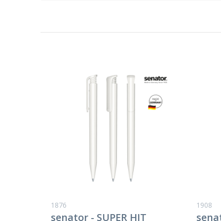
1876
1908
senator - SUPER HIT
sena