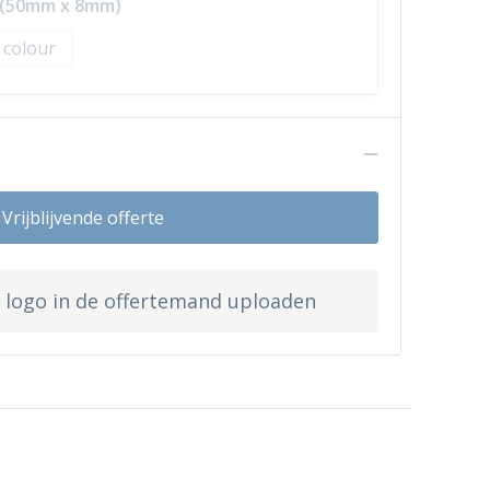
p (50mm x 8mm)
l colour
n
Vrijblijvende offerte
w logo in de offertemand uploaden