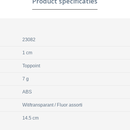
Product specificaties
23082
1 cm
Toppoint
7 g
ABS
Wit/transparant / Fluor assorti
14.5 cm