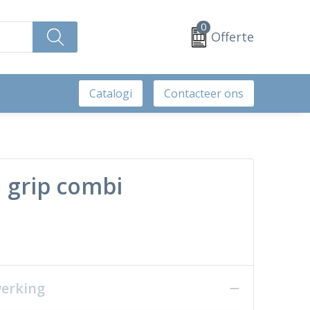
0
Offerte
Catalogi
Contacteer ons
 grip combi
werking