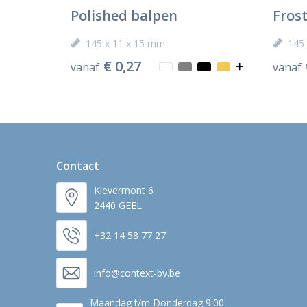
Polished balpen
Fros
145 x 11 x 15 mm
145
€ 0,27
vanaf
vanaf
Contact
Kievermont 6
2440 GEEL
+32 14 58 77 27
info@context-bv.be
Maandag t/m Donderdag 9:00 -