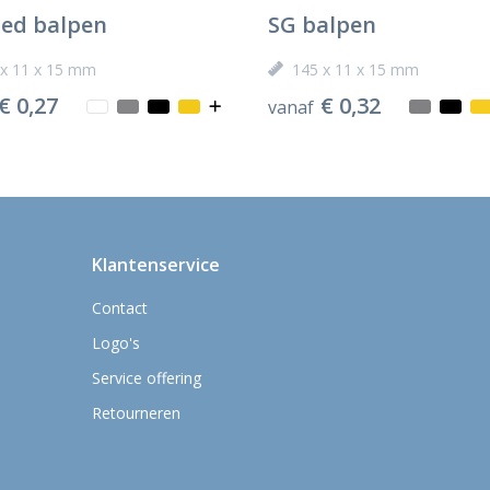
ted balpen
SG balpen
 x 11 x 15 mm
145 x 11 x 15 mm
€ 0,27
€ 0,32
vanaf
Klantenservice
Contact
Logo's
Service offering
Retourneren