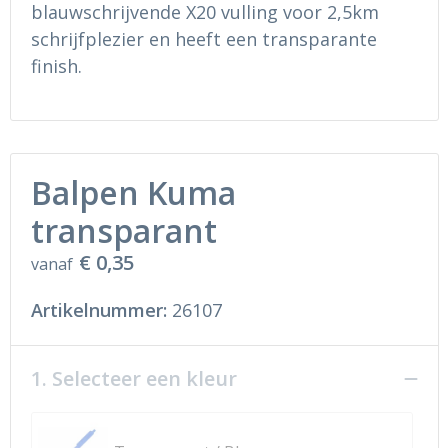
Ondergoed en Sokken
Sokken en Nachtkleding
blauwschrijvende X20 vulling voor 2,5km
schrijfplezier en heeft een transparante
Regenkleding
Regenkleding
finish.
Gereedschap
Schoenen
Schoenen
Gilets
Balpen Kuma
Hoofdbescherming
transparant
Gehoorbescherming
€ 0,35
vanaf
Ademhalingsbescherming
Artikelnummer:
26107
1. Selecteer een kleur