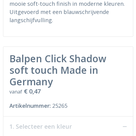
Ondergoed en Sokken
Sokken en Nachtkleding
mooie soft-touch finish in moderne kleuren.
Uitgevoerd met een blauwschrijvende
Regenkleding
Regenkleding
langschijfvulling.
Gereedschap
Schoenen
Schoenen
Gilets
Balpen Click Shadow
Hoofdbescherming
soft touch Made in
Gehoorbescherming
Germany
€ 0,47
vanaf
Ademhalingsbescherming
Artikelnummer:
25265
1. Selecteer een kleur