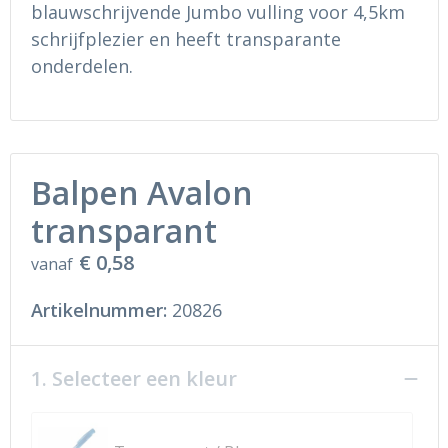
Ondergoed en Sokken
Sokken en Nachtkleding
blauwschrijvende Jumbo vulling voor 4,5km
schrijfplezier en heeft transparante
Regenkleding
Regenkleding
onderdelen.
Gereedschap
Schoenen
Schoenen
Gilets
Balpen Avalon
Hoofdbescherming
transparant
Gehoorbescherming
€ 0,58
vanaf
Ademhalingsbescherming
Artikelnummer:
20826
1. Selecteer een kleur