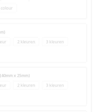
l colour
mm)
2
3
p (40mm x 25mm)
2
3