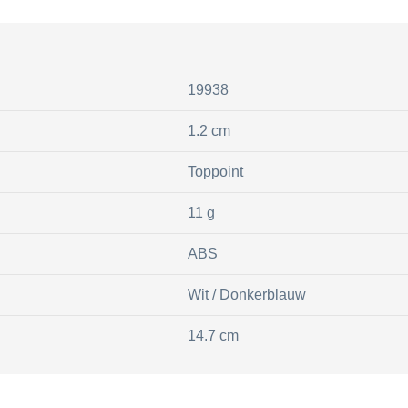
19938
1.2 cm
Toppoint
11 g
ABS
Wit / Donkerblauw
14.7 cm