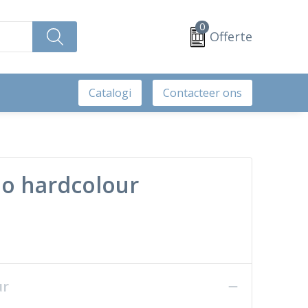
0
Offerte
Catalogi
Contacteer ons
lo hardcolour
ur