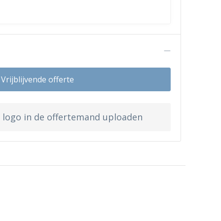
n
Vrijblijvende offerte
w logo in de offertemand uploaden